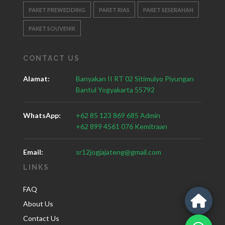
PAKET PREWEDDING
PAKET RIAS
PAKET SESERAHAN
PAKET SOUVENIR
CONTACT US
Alamat:
Banyakan II RT 02 Sitimulyo Piyungan
Bantul Yogyakarta 55792
WhatsApp:
+62 85 123 869 685 Admin
+62 899 4561 076 Kemitraan
Email:
sr12jogjajateng@gmail.com
LINKS
FAQ
About Us
Contact Us