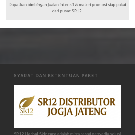
Dapatkan bimbingan jualan intensif & materi promosi siap pakai
dari pusat SR12.
SYARAT DAN KETENTUAN PAKET
SR12 Herbal Skincare
adalah mitra resmi penyedia solusi