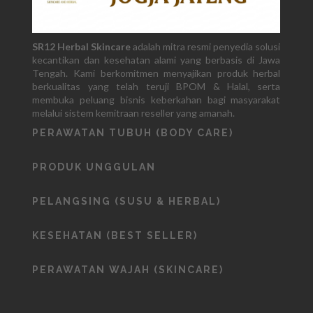
SR12 Herbal Skincare
adalah mitra resmi penyedia solusi
kecantikan dan kesehatan alami yang berbasis di Jawa
Tengah. Kami berkomitmen menyajikan produk herbal
berkualitas yang telah teruji BPOM & Halal, serta
membuka peluang bisnis keberkahan bagi masyarakat
melalui sistem kemitraan reseller yang amanah.
PERAWATAN TUBUH (BODY CARE)
PRODUK UNGGULAN
PELANGSING (SUSU & HERBAL)
KESEHATAN (BEST SELLER)
PERAWATAN WAJAH (SKINCARE)