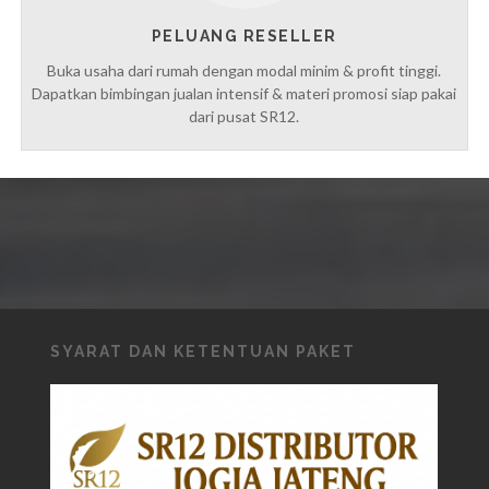
PELUANG RESELLER
Buka usaha dari rumah dengan modal minim & profit tinggi.
Dapatkan bimbingan jualan intensif & materi promosi siap pakai
dari pusat SR12.
SYARAT DAN KETENTUAN PAKET