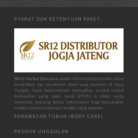
SYARAT DAN KETENTUAN PAKET
SR12 Herbal Skincare
adalah mitra resmi penyedia solusi
kecantikan dan kesehatan alami yang berbasis di Jawa
Tengah. Kami berkomitmen menyajikan produk herbal
berkualitas yang telah teruji BPOM & Halal, serta
membuka peluang bisnis keberkahan bagi masyarakat
melalui sistem kemitraan reseller yang amanah.
PERAWATAN TUBUH (BODY CARE)
PRODUK UNGGULAN