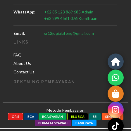
WhatsApp:
+62 85 123 869 685 Admin
+62 899 4561 076 Kemitraan
Email:
sr12jogjajateng@gmail.com
LINKS
FAQ
About Us
Contact Us
REKENING PEMBAYARAN
Metode Pembayaran
QRIS
BCA
BCA SYARIAH
BLU BCA
BSI
SEABANK
PERMATA SYARIAH
BANK RAYA