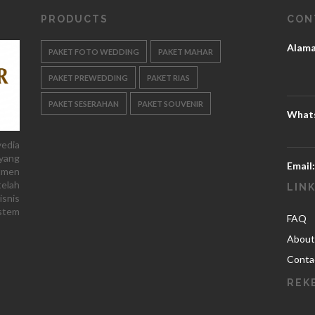
PRODUCTS
CON
Alama
PAKET FOTO WEDDING
PAKET MAHAR
PAKET PREWEDDING
PAKET RIAS
PAKET SESERAHAN
PAKET SOUVENIR
What
yedia
yang
Email:
tmen
telah
LIN
isnis
stem
FAQ
About
Conta
REK