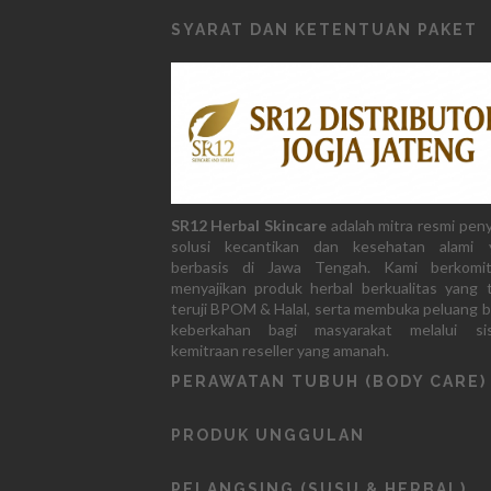
SYARAT DAN KETENTUAN PAKET
SR12 Herbal Skincare
adalah mitra resmi pen
solusi kecantikan dan kesehatan alami 
berbasis di Jawa Tengah. Kami berkomi
menyajikan produk herbal berkualitas yang 
teruji BPOM & Halal, serta membuka peluang b
keberkahan bagi masyarakat melalui si
kemitraan reseller yang amanah.
PERAWATAN TUBUH (BODY CARE)
PRODUK UNGGULAN
PELANGSING (SUSU & HERBAL)