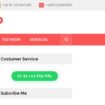
+62 85 123 869 685
+6285123869685
TESTIMONI
EKATALOG
Costumer Service
62 85 123 869 685
Subcribe Me