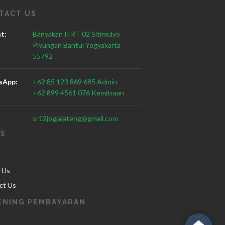
TACT US
t:
Banyakan II RT 02 Sitimulyo
Piyungan Bantul Yogyakarta
55792
sApp:
+62 85 123 869 685 Admin
+62 899 4561 076 Kemitraan
sr12jogjajateng@gmail.com
KS
 Us
ct Us
ENING PEMBAYARAN